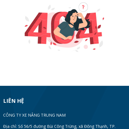
LIÊN HỆ
CÔNG TY XE NÂNG TRUNG NAM
Địa chỉ: Số 56/5 đường Bùi Công Trừng, xã Đông Thạnh, TP.