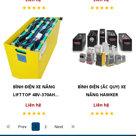
BÌNH ĐIỆN XE NÂNG
BÌNH ĐIỆN (ẮC QUY) XE
LIFTTOP 48V-370AH
NÂNG HAWKER
VTIL370
Liên hệ
Liên hệ
Prev
1
2
Next