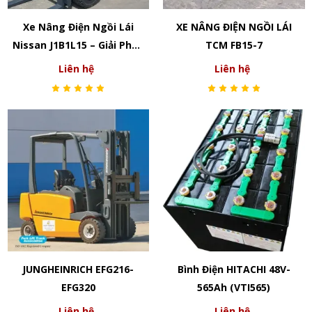
Xe Nâng Điện Ngồi Lái
XE NÂNG ĐIỆN NGỒI LÁI
Nissan J1B1L15 – Giải Pháp
TCM FB15-7
Nâng Hạ Hiệu Quả Và Tiết
Liên hệ
Liên hệ
Kiệm
JUNGHEINRICH EFG216-
Bình Điện HITACHI 48V-
EFG320
565Ah (VTI565)
Liên hệ
Liên hệ