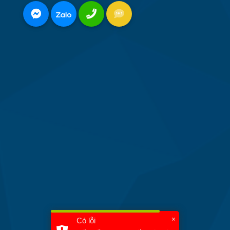
×
Có lỗi