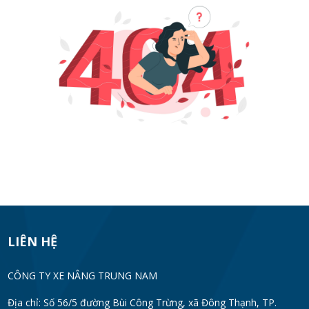
LIÊN HỆ
CÔNG TY XE NÂNG TRUNG NAM
Địa chỉ: Số 56/5 đường Bùi Công Trừng, xã Đông Thạnh, TP.