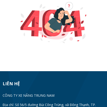
LIÊN HỆ
CÔNG TY XE NÂNG TRUNG NAM
Địa chỉ: Số 56/5 đường Bùi Công Trừng, xã Đông Thạnh, TP.